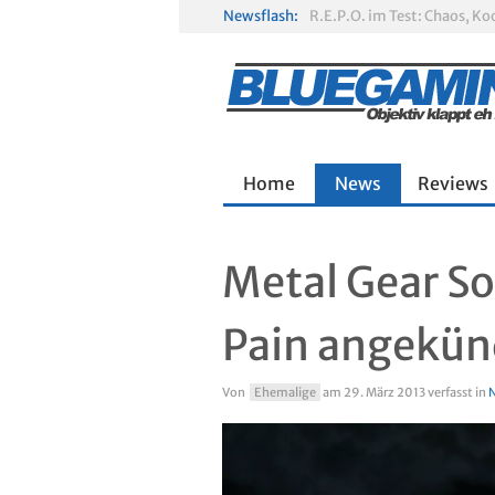
Newsflash:
R.E.P.O. im Test: Chaos, K
Solarpunk im Test: Entspa
Home
News
Reviews
Metal Gear So
Pain angekün
Von
Ehemalige
am
29. März 2013
verfasst in