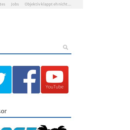
tes
Jobs
Objektiv klappt eh nicht…
sor