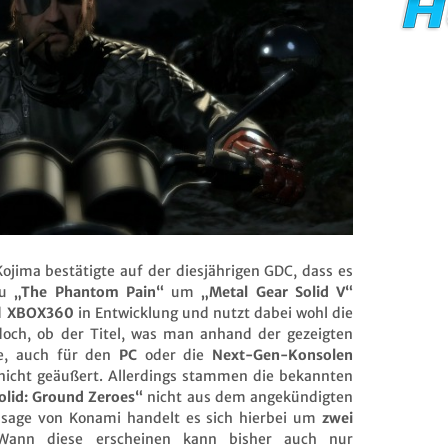
Kojima bestätigte auf der diesjährigen GDC, dass es
zu
„The Phantom Pain“
um
„Metal Gear Solid V“
d
XBOX360
in Entwicklung und nutzt dabei wohl die
edoch, ob der Titel, was man anhand der gezeigten
e, auch für den
PC
oder die
Next-Gen-Konsolen
 nicht geäußert. Allerdings stammen die bekannten
olid: Ground Zeroes“
nicht aus dem angekündigten
ssage von Konami handelt es sich hierbei um
zwei
Wann diese erscheinen kann bisher auch nur