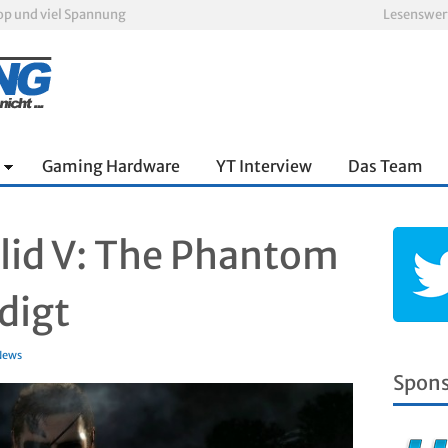
oop und viel Spannung
Lesenswer
nnter Aufbau über den Wolken
Xbox Game Pass: Diese neuen Spiele erscheinen im August 2026
„ARC Raiders“-Spieler erhalten exklusives Outfit für „The Finals“
PS Plus Extra und Premium: Erste Abgänge für August 2026 bestätigt
Escape Simulator 2 im Test: Knifflige Rätsel im neuen Gewand
Gaming Hardware
YT Interview
Das Team
lid V: The Phantom
digt
News
Spon