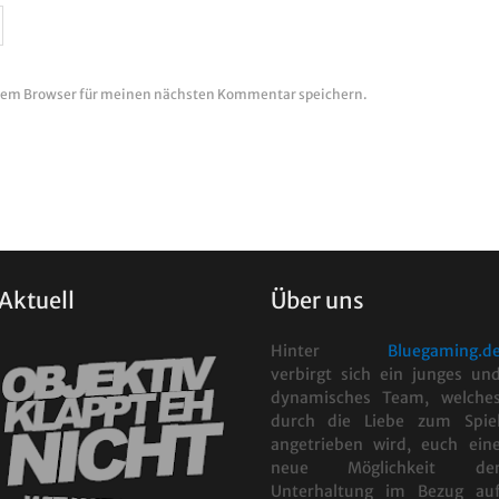
esem Browser für meinen nächsten Kommentar speichern.
Aktuell
Über uns
Hinter
Bluegaming.d
verbirgt sich ein junges un
dynamisches Team, welche
durch die Liebe zum Spie
angetrieben wird, euch ein
neue Möglichkeit de
Unterhaltung im Bezug au