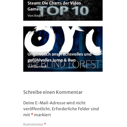
Steam: Die Charts der Video
Games
Von André
Unglaublich anspruchsvolles und
gefühlvolles Jump & Run
Von Dominik
Schreibe einen Kommentar
Deine E-Mail-Adresse wird nicht
veröffentlicht.
Erforderliche Felder sind
mit
*
markiert
Kommentar
*