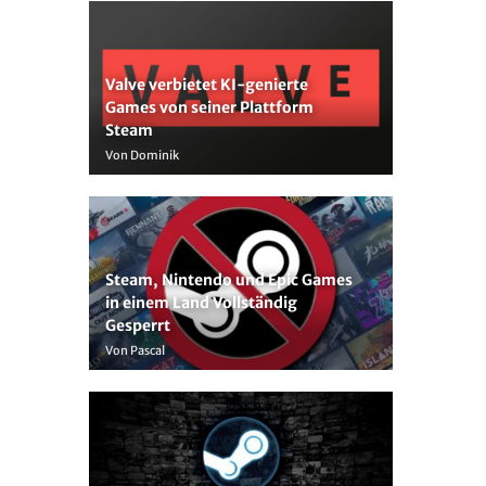
Valve verbietet KI-genierte
Games von seiner Plattform
Steam
Von Dominik
Steam, Nintendo und Epic Games
in einem Land Vollständig
Gesperrt
Von Pascal