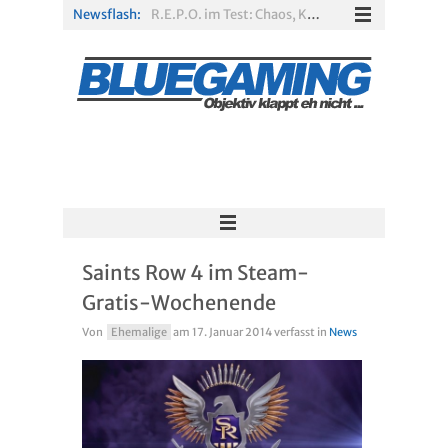
Newsflash:
R.E.P.O. im Test: Chaos, Koop und viel Spannung
Solarpunk im Test: Entspannter Aufbau über den Wolken
Xbox Game Pass: Diese neuen Spiele erscheinen im August 2026
„ARC Raiders“-Spieler erhalten exklusives Outfit für „The Finals“
PS Plus Extra und Premium: Erste Abgänge für August 2026 bestätigt
Escape Simulator 2 im Test: Knifflige Rätsel im neuen Gewand
Saints Row 4 im Steam-
Gratis-Wochenende
Von
Ehemalige
am
17. Januar 2014
verfasst in
News