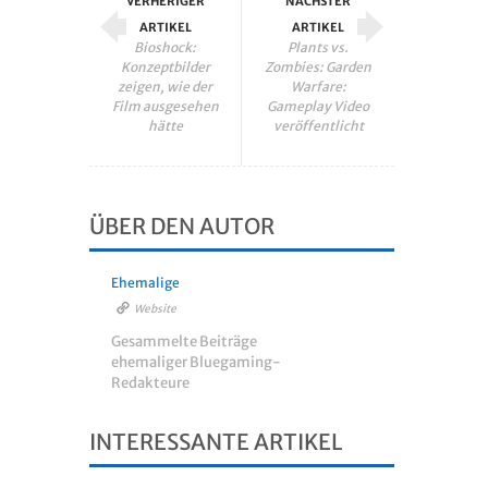
VERHERIGER
NÄCHSTER
ARTIKEL
ARTIKEL
Bioshock:
Plants vs.
Konzeptbilder
Zombies: Garden
zeigen, wie der
Warfare:
Film ausgesehen
Gameplay Video
hätte
veröffentlicht
ÜBER DEN AUTOR
Ehemalige
Website
Gesammelte Beiträge
ehemaliger Bluegaming-
Redakteure
INTERESSANTE ARTIKEL