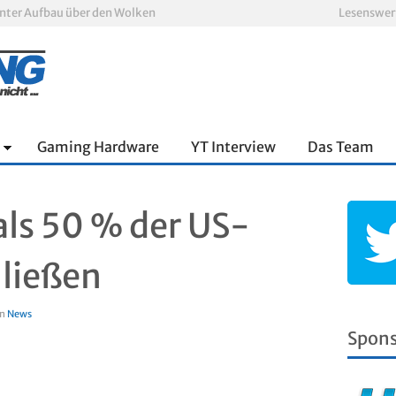
nnter Aufbau über den Wolken
Lesenswer
Xbox Game Pass: Diese neuen Spiele erscheinen im August 2026
„ARC Raiders“-Spieler erhalten exklusives Outfit für „The Finals“
PS Plus Extra und Premium: Erste Abgänge für August 2026 bestätigt
 zum siebten Mal in Folge
oop und viel Spannung
Gaming Hardware
YT Interview
Das Team
ls 50 % der US-
hließen
in
News
Spon