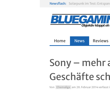
Newsflash:
Solarpunk im Test: Entspa
Gamescom 2026: Sony fehlt
R.E.P.O. im Test: Chaos, K
Home
News
Reviews
Sony – mehr a
Geschäfte sc
Von
Ehemalige
am
28. Februar 2014
verfasst 