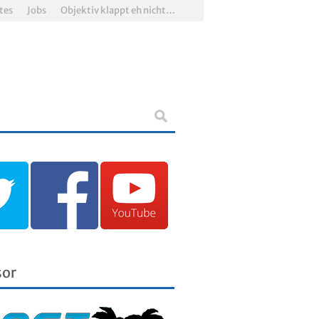
tes
Jobs
Objektiv klappt eh nicht…
sor