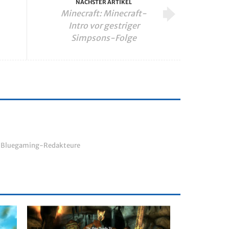
NÄCHSTER ARTIKEL
Minecraft: Minecraft-
Intro vor gestriger
Simpsons-Folge
r Bluegaming-Redakteure