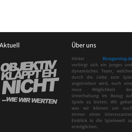
Aktuell
Über uns
Hinter
Bluegaming.d
verbirgt sich ein junges un
dynamisches Team, welche
durch die Liebe zum Spie
angetrieben wird, euch ein
neue Möglichkeit de
Unterhaltung im Bezug au
Spiele zu bieten. Wir gebe
was wir können um euc
immer einen interessante
Einblick in die Spielewelt z
ermöglichen.