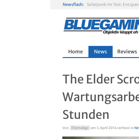
Newsflash:
Solarpunk im Test: Entspa
Gamescom 2026: Sony fehlt
R.E.P.O. im Test: Chaos, K
Home
News
Reviews
The Elder Scro
Wartungsarbe
Stunden
Von
Ehemalige
am
3. April 2014
verfasst in
Ne