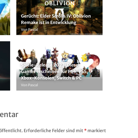
Gerücht: Elder Scrolls IV: Oblivion
Remake ist in Entwicklung
Von Pascal
Spiele-Release 2022: Diese
Games erscheinen für PS4, PS5,
Xbox-Konsolen, Switch & PC
Von Pascal
entar
ffentlicht.
Erforderliche Felder sind mit
*
markiert