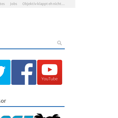
tes
Jobs
Objektiv klappt eh nicht…
sor