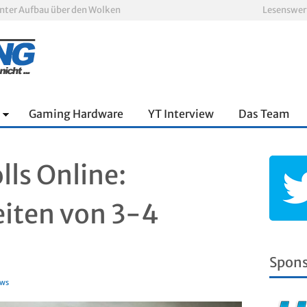
nnter Aufbau über den Wolken
Lesenswer
Xbox Game Pass: Diese neuen Spiele erscheinen im August 2026
„ARC Raiders“-Spieler erhalten exklusives Outfit für „The Finals“
PS Plus Extra und Premium: Erste Abgänge für August 2026 bestätigt
 zum siebten Mal in Folge
oop und viel Spannung
Gaming Hardware
YT Interview
Das Team
lls Online:
iten von 3-4
Spon
ws