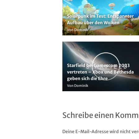
Solarpunk im Test: Entspannter
Aufbau über den Wolken
Von Dominik
Starfield bei Gamescom 2023
vertreten – Xbox und Bethesda
geben sich die Ehre
Von Dominik
Schreibe einen Komm
Deine E-Mail-Adresse wird nicht verö