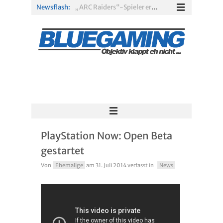
Newsflash:
„ARC Raiders“-Spieler erhalten exklusives Outfit für „The Finals“
PS Plus Extra und Premium: Erste Abgänge für August 2026 bestätigt
Gamescom 2026: Sony fehlt zum siebten Mal in Folge
PS5-Disc vor dem Aus: Warum der Fan-Protest gegen Sony ins Leere läuft
„Borderlands 4“ trifft „Subnautica“: Kostenloses Update schickt euch in die Tiefsee
Xbox Game Pass: Diese neuen Spiele erscheinen im August 2026
PlayStation Now: Open Beta
gestartet
Von
Ehemalige
am
31. Juli 2014
verfasst in
News