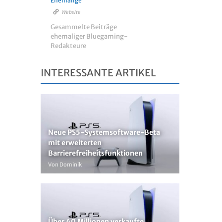
Ehemalige
Website
Gesammelte Beiträge
ehemaliger Bluegaming-
Redakteure
INTERESSANTE ARTIKEL
Neue PS5-Systemsoftware-Beta
mit erweiterten
Barrierefreiheitsfunktionen
Von Dominik
Über 40 Millionen verkaufte