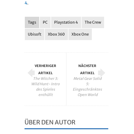
4
.
Tags
PC
Playstation 4
The Crew
Ubisoft
Xbox 360
Xbox One
VERHERIGER
NÄCHSTER
ARTIKEL
ARTIKEL
The Witcher 3:
Metal Gear Solid
Wild Hunt- Intro
5:
des Spieles
Eingeschränktes
enthüllt
Open World
ÜBER DEN AUTOR