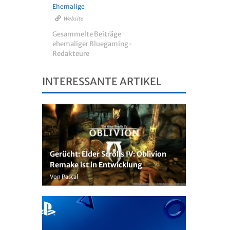
Ehemalige
Website
Gesammelte Beiträge
ehemaliger Bluegaming-
Redakteure
INTERESSANTE ARTIKEL
Gerücht: Elder Scrolls IV: Oblivion
Remake ist in Entwicklung
Von Pascal