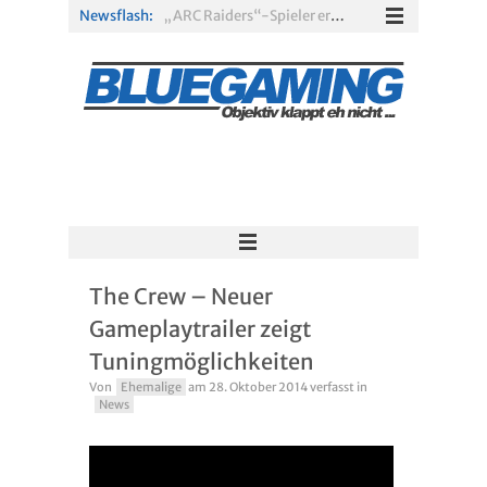
Newsflash:
„ARC Raiders“-Spieler erhalten exklusives Outfit für „The Finals“
PS Plus Extra und Premium: Erste Abgänge für August 2026 bestätigt
Gamescom 2026: Sony fehlt zum siebten Mal in Folge
PS5-Disc vor dem Aus: Warum der Fan-Protest gegen Sony ins Leere läuft
„Borderlands 4“ trifft „Subnautica“: Kostenloses Update schickt euch in die Tiefsee
Xbox Game Pass: Diese neuen Spiele erscheinen im August 2026
The Crew – Neuer
Gameplaytrailer zeigt
Tuningmöglichkeiten
Von
Ehemalige
am
28. Oktober 2014
verfasst in
News