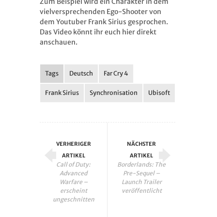
Zum Beispiel wird ein Charakter in dem
vielversprechenden Ego-Shooter von
dem Youtuber Frank Sirius gesprochen.
Das Video könnt ihr euch hier direkt
anschauen.
Tags
Deutsch
Far Cry 4
Frank Sirius
Synchronisation
Ubisoft
VERHERIGER
NÄCHSTER
ARTIKEL
ARTIKEL
Call of Duty:
Borderlands: The
Advanced
Pre-Sequel –
Warfare –
Launch Trailer
erscheint
veröffentlicht
ungeschnitten