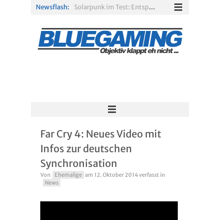
Newsflash:
Solarpunk im Test: Entspannter Aufbau über den Wolken
Xbox Game Pass: Diese neuen Spiele erscheinen im August 2026
„ARC Raiders“-Spieler erhalten exklusives Outfit für „The Finals“
PS Plus Extra und Premium: Erste Abgänge für August 2026 bestätigt
Gamescom 2026: Sony fehlt zum siebten Mal in Folge
R.E.P.O. im Test: Chaos, Koop und viel Spannung
Far Cry 4: Neues Video mit
Infos zur deutschen
Synchronisation
Von
Ehemalige
am
12. Oktober 2014
verfasst in
News