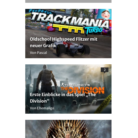
Oldschool Highspeed Flitzer mit
neuer Grafik
Von Pascal
2
Erste Einblicke in das Spiel „The
Division“
Von Ehemalige