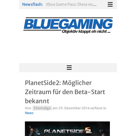
Newsflash:
Xbox Game Pass: Diese neuen Spiele erscheinen im August 2026
„ARC Raiders“-Spieler erhalten exklusives Outfit für „The Finals“
PS Plus Extra und Premium: Erste Abgänge für August 2026 bestätigt
Gamescom 2026: Sony fehlt zum siebten Mal in Folge
PS5-Disc vor dem Aus: Warum der Fan-Protest gegen Sony ins Leere läuft
Solarpunk im Test: Entspannter Aufbau über den Wolken
PlanetSide2: Möglicher
Zeitraum für den Beta-Start
bekannt
Von
Ehemalige
am
29. Dezember 2014
verfasst in
News