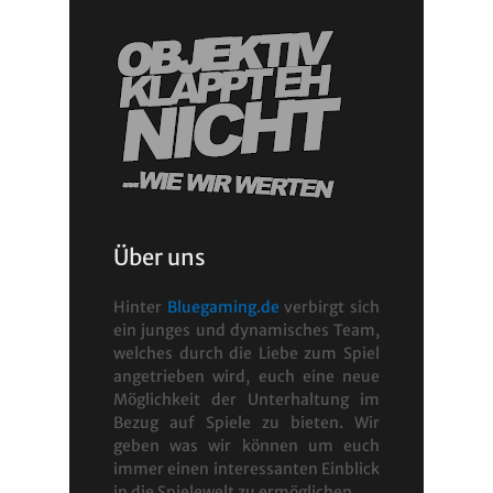
Über uns
Hinter
Bluegaming.de
verbirgt sich
ein junges und dynamisches Team,
welches durch die Liebe zum Spiel
angetrieben wird, euch eine neue
Möglichkeit der Unterhaltung im
Bezug auf Spiele zu bieten. Wir
geben was wir können um euch
immer einen interessanten Einblick
in die Spielewelt zu ermöglichen.