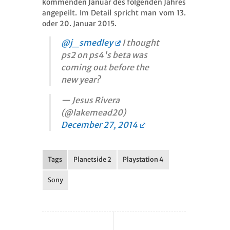
kommenden Januar des folgenden Jahres
angepeilt. Im Detail spricht man vom 13.
oder 20. Januar 2015.
@j_smedley
I thought
ps2 on ps4's beta was
coming out before the
new year?
— Jesus Rivera
(@lakemead20)
December 27, 2014
Tags
Planetside 2
Playstation 4
Sony