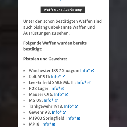
Waffen und Ausrüstung
Unter den schon bestätigten Waffen sind
auch bislang unbekannte Waffen und
Ausrüstungen zu sehen.
Folgende Waffen wurden bereits
bestätigt:
Pistolen und Gewehre:
Winchester 1897 Shotgun:
Info*
Colt M1911:
Info*
Lee-Enfield SMLE Mk. III:
Info*
P08 Luger:
Info*
Mauser C96:
Info*
MG 08:
Info*
Tankgewehr 1918:
Info*
Gewehr 98:
Info*
M1903 Springfield:
Info*
MP18:
Info*