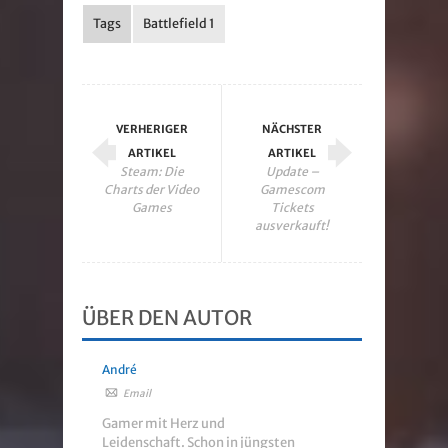
Tags
Battlefield 1
VERHERIGER
NÄCHSTER
ARTIKEL
ARTIKEL
Steam: Die
Update –
Charts der Video
Gamescom
Games
Tickets
ausverkauft!
ÜBER DEN AUTOR
André
Email
Gamer mit Herz und
Leidenschaft. Schon in jüngsten