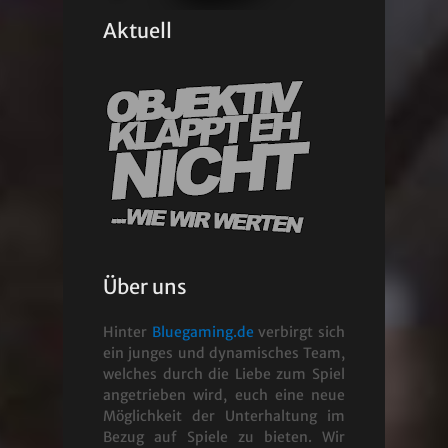
Aktuell
Über uns
Hinter
Bluegaming.de
verbirgt sich
ein junges und dynamisches Team,
welches durch die Liebe zum Spiel
angetrieben wird, euch eine neue
Möglichkeit der Unterhaltung im
Bezug auf Spiele zu bieten. Wir