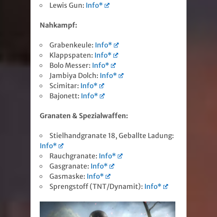
Lewis Gun:
Info*
Nahkampf:
Grabenkeule:
Info*
Klappspaten:
Info*
Bolo Messer:
Info*
Jambiya Dolch:
Info*
Scimitar:
Info*
Bajonett:
Info*
Granaten & Spezialwaffen:
Stielhandgranate 18, Geballte Ladung:
Info*
Rauchgranate:
Info*
Gasgranate:
Info*
Gasmaske:
Info*
Sprengstoff (TNT/Dynamit):
Info*