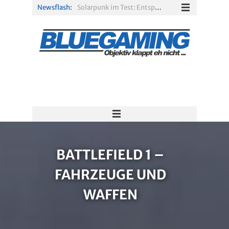
Newsflash:
Solarpunk im Test: Entspannter Aufbau über den Wolken
Xbox Game Pass: Diese neuen Spiele erscheinen im August 2026
„ARC Raiders“-Spieler erhalten exklusives Outfit für „The Finals“
PS Plus Extra und Premium: Erste Abgänge für August 2026 bestätigt
Gamescom 2026: Sony fehlt zum siebten Mal in Folge
R.E.P.O. im Test: Chaos, Koop und viel Spannung
BATTLEFIELD 1 –
FAHRZEUGE UND
WAFFEN