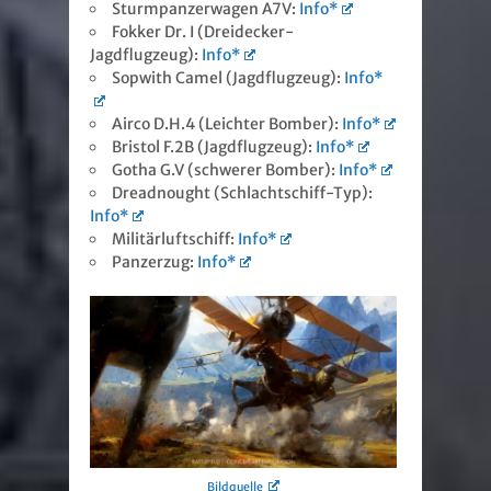
Sturmpanzerwagen A7V:
Info*
Fokker Dr. I (Dreidecker-
Jagdflugzeug):
Info*
Sopwith Camel (Jagdflugzeug):
Info*
Airco D.H.4 (Leichter Bomber):
Info*
Bristol F.2B (Jagdflugzeug):
Info*
Gotha G.V (schwerer Bomber):
Info*
Dreadnought (Schlachtschiff-Typ):
Info*
Militärluftschiff:
Info*
Panzerzug:
Info*
Bildquelle