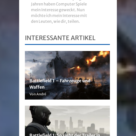
Jahren haben Computer Spiele
mein Interesse geweckt. Nun
möchte ich mein Interesse mit
den Leuten, wie dir, teilen.
INTERESSANTE ARTIKEL
Battlefield 1 – Fahrzeuge und
Waffen
Von André
Battlefield 1: So sieht der Trailer in