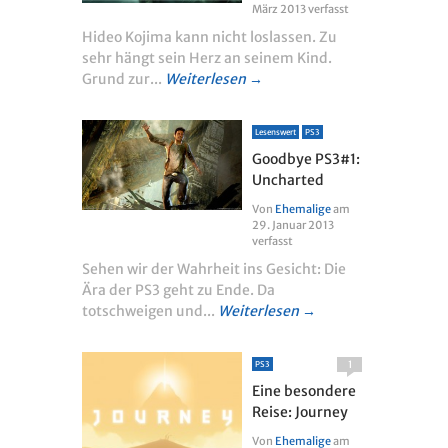
März 2013
verfasst
Hideo Kojima kann nicht loslassen. Zu
sehr hängt sein Herz an seinem Kind.
Grund zur...
Weiterlesen →
Lesenswert
PS3
Goodbye PS3#1:
Uncharted
Von
Ehemalige
am
29. Januar 2013
verfasst
Sehen wir der Wahrheit ins Gesicht: Die
Ära der PS3 geht zu Ende. Da
totschweigen und...
Weiterlesen →
1
PS3
Eine besondere
Reise: Journey
Von
Ehemalige
am