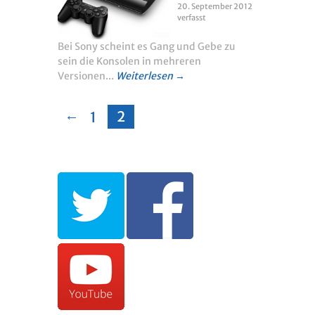
20. September 2012
verfasst
Bei Sony scheint es Gang und Gebe zu
sein die Konsolen in mehreren
Versionen...
Weiterlesen →
←
2
1