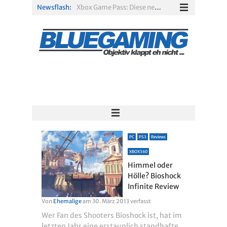
Newsflash:
Xbox Game Pass: Diese neuen Spiele erscheinen im August 2026
„ARC Raiders“-Spieler erhalten exklusives Outfit für „The Finals“
PS Plus Extra und Premium: Erste Abgänge für August 2026 bestätigt
Gamescom 2026: Sony fehlt zum siebten Mal in Folge
PS5-Disc vor dem Aus: Warum der Fan-Protest gegen Sony ins Leere läuft
Solarpunk im Test: Entspannter Aufbau über den Wolken
PC
PS3
Reviews
XBOX360
Himmel oder
Hölle? Bioshock
Infinite Review
Von
Ehemalige
am
30. März 2013
verfasst
Wer Fan des Shooters Bioshock ist, hat im
letzten Jahr eine erstaunlich standhafte