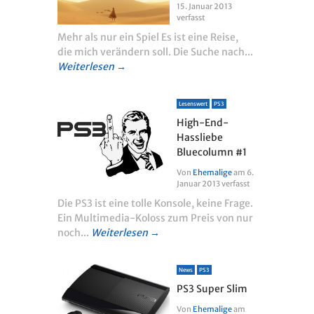
15. Januar 2013
verfasst
Mehr als nur ein Spiel Es ist eine Reise,
die mich verändern soll. Die Suche nach...
Weiterlesen →
Lesenswert
PS3
High-End-
Hassliebe
Bluecolumn #1
Von
Ehemalige
am
6.
Januar 2013
verfasst
Die PS3 ist eine tolle Konsole, keine Frage.
Ein Multimedia-Koloss zum Preis von nur
noch...
Weiterlesen →
News
PS3
PS3 Super Slim
Von
Ehemalige
am