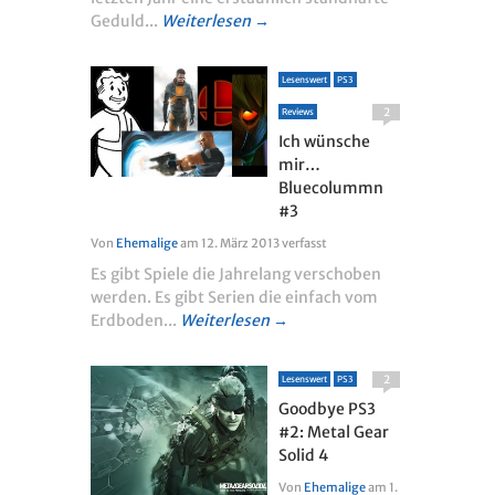
Geduld...
Weiterlesen →
Lesenswert
PS3
2
Reviews
Ich wünsche
mir…
Bluecolummn
#3
Von
Ehemalige
am
12. März 2013
verfasst
Es gibt Spiele die Jahrelang verschoben
werden. Es gibt Serien die einfach vom
Erdboden...
Weiterlesen →
2
Lesenswert
PS3
Goodbye PS3
#2: Metal Gear
Solid 4
Von
Ehemalige
am
1.