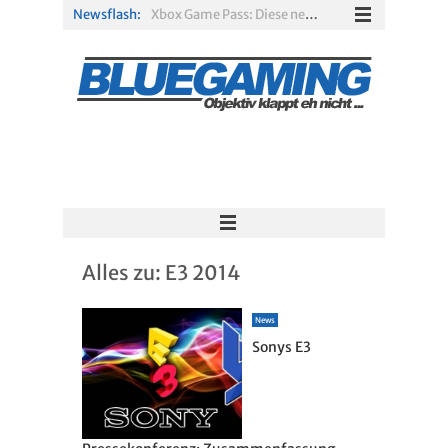
Newsflash:
Xbox Game Pass: Diese neuen Spiele erscheinen im August 2026
„ARC Raiders“-Spieler erhalten exklusives Outfit für „The Finals“
PS Plus Extra und Premium: Erste Abgänge für August 2026 bestätigt
Gamescom 2026: Sony fehlt zum siebten Mal in Folge
PS5-Disc vor dem Aus: Warum der Fan-Protest gegen Sony ins Leere läuft
Solarpunk im Test: Entspannter Aufbau über den Wolken
Alles zu:
E3 2014
News
Sonys E3