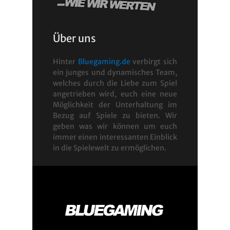
Über uns
Hinter
Bluegaming.de
verbirgt sich
ein junges und dynamisches Team,
welches durch die Liebe zum Spiel
angetrieben wird, euch eine neue
Möglichkeit der Unterhaltung im
Bezug auf Spiele zu bieten. Wir
geben was wir können um euch
immer einen interessanten Einblick
in die Spielewelt zu ermöglichen.