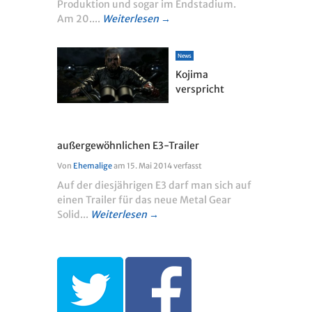
Produktion und sogar im Endstadium.
Am 20....
Weiterlesen →
News
Kojima
verspricht
außergewöhnlichen E3-Trailer
Von
Ehemalige
am
15. Mai 2014
verfasst
Auf der diesjährigen E3 darf man sich auf
einen Trailer für das neue Metal Gear
Solid...
Weiterlesen →