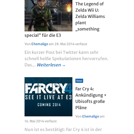
The Legend of
Zelda Wii U:
Zelda Williams
plant
„something
special“ für die E3
Von
Ehemalige
am
28. Mai 2014
verfasst
Ein kurzer Post bei Twitter kann sehr
schnell heiße Spekulationen hervorrufen.
Das...
Weiterlesen →
News
Far Cry 4:
Ankündigung +
Ubisofts große
Pläne
Von
Ehemalige
am
16. Mai 2014
verfasst
Nun ist es bestätigt: Far Cry 4 ist in der