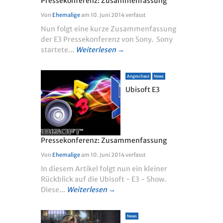
Pressekonferenz: Zusammenfassung
Von
Ehemalige
am
10. Juni 2014
verfasst
Nun folgt eine kurze Zusammenfassung
der E3 Pressekonferenz von Sony. Sony
startete...
Weiterlesen →
Angeschaut
News
Ubisoft E3
Pressekonferenz: Zusammenfassung
Von
Ehemalige
am
10. Juni 2014
verfasst
In diesem Artikel folgt nun ein kleiner
Rückblick auf die Ubisoft - E3 - Show.
Diese...
Weiterlesen →
News