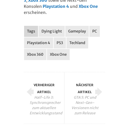
3
,
Xbox 360
sowie die Next-Gen
Konsolen
Playstation 4
und
Xbox One
erscheinen.
Tags
Dying Light
Gameplay
PC
Playstation 4
PS3
Techland
Xbox 360
Xbox One
VERHERIGER
NÄCHSTER
ARTIKEL
ARTIKEL
Half-Life 3:
GTA 5: PC und
Synchronsprecher
Next-Gen-
zum aktuellen
Versionen nicht
Entwicklungsstand
zum Release