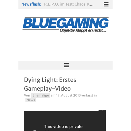
Newsflash:
R.E.P.O. im Test: Chaos, Koop und viel Spannung
Solarpunk im Test: Entspannter Aufbau über den Wolken
Xbox Game Pass: Diese neuen Spiele erscheinen im August 2026
„ARC Raiders“-Spieler erhalten exklusives Outfit für „The Finals“
PS Plus Extra und Premium: Erste Abgänge für August 2026 bestätigt
Escape Simulator 2 im Test: Knifflige Rätsel im neuen Gewand
Dying Light: Erstes
Gameplay-Video
Von
Ehemalige
am
17. August 2013
verfasst in
News
2