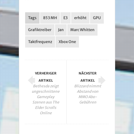
Tags
853 MH
E3
erhöht
GPU
Grafiktreiber
Jan
Marc Whitten
Taktfrequenz
Xbox One
VERHERIGER
NÄCHSTER
ARTIKEL
ARTIKEL
Bethesda zeigt
Blizzard nimmt
ungeschnittene
Abstand von
Gameplay
MMO Abo-
Szenen aus The
Gebühren
Elder Scrolls
Online