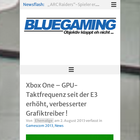
Newsflash:
„ARC Raiders“-Spieler erhalten exklusives Outfit für „The Finals“
PS Plus Extra und Premium: Erste Abgänge für August 2026 bestätigt
Gamescom 2026: Sony fehlt zum siebten Mal in Folge
PS5-Disc vor dem Aus: Warum der Fan-Protest gegen Sony ins Leere läuft
„Borderlands 4“ trifft „Subnautica“: Kostenloses Update schickt euch in die Tiefsee
Xbox Game Pass: Diese neuen Spiele erscheinen im August 2026
Xbox One – GPU-
Taktfrequenz seit der E3
erhöht, verbesserter
Grafiktreiber !
Von
Ehemalige
am
2. August 2013
verfasst in
Gamescom 2013
,
News