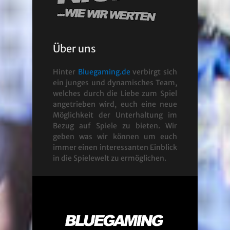
Über uns
Hinter
Bluegaming.de
verbirgt sich
ein junges und dynamisches Team,
welches durch die Liebe zum Spiel
angetrieben wird, euch eine neue
Möglichkeit der Unterhaltung im
Bezug auf Spiele zu bieten. Wir
geben was wir können um euch
immer einen interessanten Einblick
in die Spielewelt zu ermöglichen.