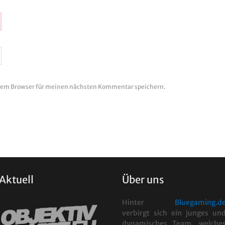
esem Browser für meinen nächsten Kommentar speichern.
Aktuell
Über uns
Hinter
Bluegaming.d
verbirgt sich ein junges un
dynamisches Team, welche