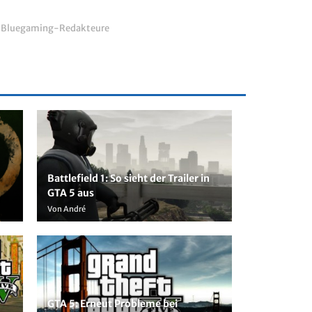
r Bluegaming-Redakteure
Battlefield 1: So sieht der Trailer in
GTA 5 aus
Von André
GTA 5: Erneut Probleme bei