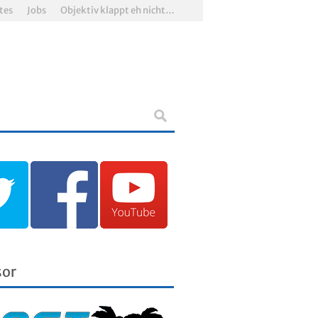
tes
Jobs
Objektiv klappt eh nicht…
sor