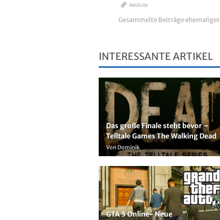
Website
Gesammelte Beiträge ehemalige
INTERESSANTE ARTIKEL
Das große Finale steht bevor –
Telltale Games The Walking Dead
Von Dominik
GTA 5 Online- Neue