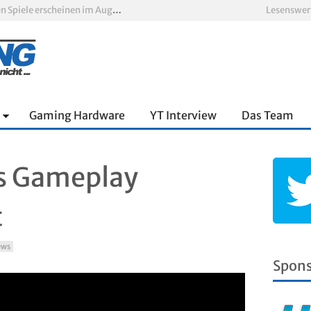
Xbox Game Pass: Diese neuen Spiele erscheinen im August 2026
Lesenswer
„ARC Raiders“-Spieler erhalten exklusives Outfit für „The Finals“
PS Plus Extra und Premium: Erste Abgänge für August 2026 bestätigt
 zum siebten Mal in Folge
PS5-Disc vor dem Aus: Warum der Fan-Protest gegen Sony ins Leere läuft
nnter Aufbau über den Wolken
Gaming Hardware
YT Interview
Das Team
es Gameplay
t
ews
Spon