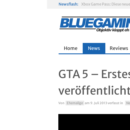
Newsflash:
Gamescom 2026: Sony fehlt
Solarpunk im Test: Entspa
Home
News
Reviews
GTA 5 – Erst
veröffentlich
Von
Ehemalige
am
9. Juli 2013
verfasst in
N