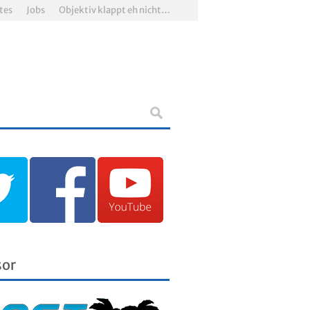
tes
Jobs
Objektiv klappt eh nicht…
sor