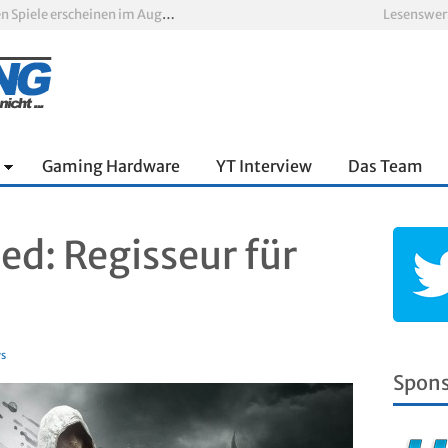
Xbox Game Pass: Diese neuen Spiele erscheinen im August 2026
Lesenswer
„ARC Raiders“-Spieler erhalten exklusives Outfit für „The Finals“
PS Plus Extra und Premium: Erste Abgänge für August 2026 bestätigt
 zum siebten Mal in Folge
oop und viel Spannung
nnter Aufbau über den Wolken
Gaming Hardware
YT Interview
Das Team
ed: Regisseur für
s
Spon