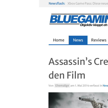
Newsflash:
Gamescom 2026: Sony fehlt
R.E.P.O. im Test: Chaos, K
Solarpunk im Test: Entspa
Home
News
Reviews
Assassin’s Cre
den Film
Von
Ehemalige
am
1. Mai 2014
verfasst in
New