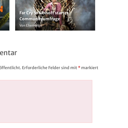
Far Cry 5- Ubisoft startet
Communityumfrage
Von Ehemalige
entar
ffentlicht.
Erforderliche Felder sind mit
*
markiert